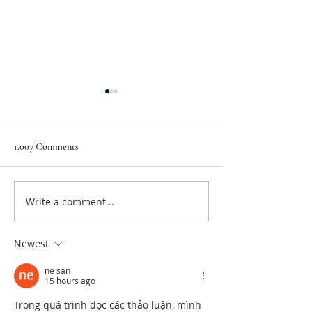
1,007 Comments
Write a comment...
California's "Representative
Venezuela's Oil Bo
Democracy" AENN
Model To End Ira
Newest
ne san
15 hours ago
Trong quá trình đọc các thảo luận, mình 