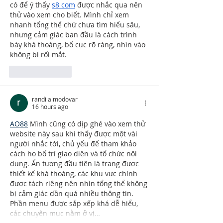
có để ý thấy 
s8 com
 được nhắc qua nên 
thử vào xem cho biết. Mình chỉ xem 
nhanh tổng thể chứ chưa tìm hiểu sâu, 
nhưng cảm giác ban đầu là cách trình 
bày khá thoáng, bố cục rõ ràng, nhìn vào 
không bị rối mắt.
Like
Reply
randi almodovar
16 hours ago
AO88
 Mình cũng có dịp ghé vào xem thử 
website này sau khi thấy được một vài 
người nhắc tới, chủ yếu để tham khảo 
cách họ bố trí giao diện và tổ chức nội 
dung. Ấn tượng đầu tiên là trang được 
thiết kế khá thoáng, các khu vực chính 
được tách riêng nên nhìn tổng thể không 
bị cảm giác dồn quá nhiều thông tin. 
Phần menu được sắp xếp khá dễ hiểu, 
các chuyên mục nằm ở vị…