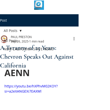
Post
All Posts
PAUL PRESTON
All Posts
Sep 26, 2025
1 min read
A Tyranny of 25 Years:
NEW CALIFORNIA STATE NEWS
Chevron Speaks Out Against
California
AENN
https://youtu.be/hXPhvM02KOY?
si=a2eXANGEXi7EAXWl