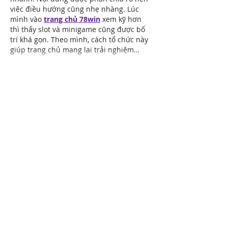
việc điều hướng cũng nhẹ nhàng. Lúc 
mình vào 
trang chủ 78win
 xem kỹ hơn 
thì thấy slot và minigame cũng được bố 
trí khá gọn. Theo mình, cách tổ chức này 
giúp trang chủ mang lại trải nghiệm…
Show More
Like
Reply
Show more comments
ABOUT NCS
New California State is a new state in
development forming from the State of
California. New California State is exercising its
God Given Rights as declared in the 1776
United States Declaration of Independence
and as ratified in the 1789 United States
Constitution under Article IV Section 3.