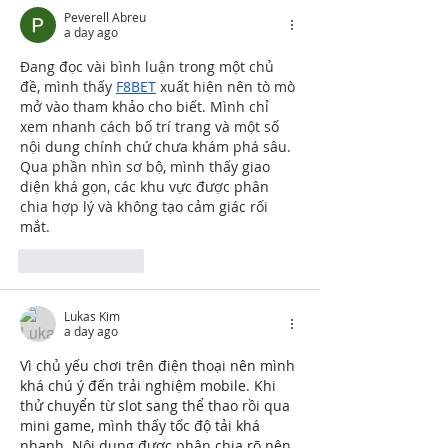
Peverell Abreu
a day ago
Đang đọc vài bình luận trong một chủ 
đề, mình thấy 
F8BET
 xuất hiện nên tò mò 
mở vào tham khảo cho biết. Mình chỉ 
xem nhanh cách bố trí trang và một số 
nội dung chính chứ chưa khám phá sâu. 
Qua phần nhìn sơ bộ, mình thấy giao 
diện khá gọn, các khu vực được phân 
chia hợp lý và không tạo cảm giác rối 
mắt.
Like
Reply
Lukas Kim
a day ago
Vì chủ yếu chơi trên điện thoại nên mình 
khá chú ý đến trải nghiệm mobile. Khi 
thử chuyển từ slot sang thể thao rồi qua 
mini game, mình thấy tốc độ tải khá 
nhanh. Nội dung được phân chia rõ nên 