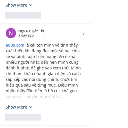
Show More
Like
Reply
NgA Nguyễn Thị
a day ago
ad88 com
 là cái tên mình vô tình thấy 
xuất hiện khi đang đọc một số bài chia 
sẻ và bình luận trên mạng. Vì có khá 
nhiều người nhắc đến nên mình cũng 
dành ít phút để ghé vào xem thử. Mình 
chỉ tham khảo nhanh giao diện và cách 
sắp xếp các nội dung chính, chưa tìm 
hiểu quá sâu về từng mục. Điều mình 
nhận thấy đầu tiên là bố cục khá gọn 
gàng, các chuyên mục được…
Show More
Like
Reply